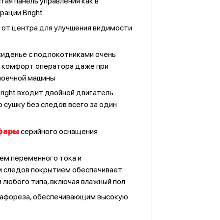
ая панель управления как в
урации Bright
 от центра для улучшения видимости
 сиденье с подлокотниками очень
 комфорт оператора даже при
моечной машины
right входит двойной двигатель
 сушку без следов всего за один
фары
серийного оснащения
Остались вопросы? Напишите нам!
Выберите удобный мессенджер:
ем переменного тока и
м следов покрытием обеспечивает
 любого типа, включая влажный пол
тафореза, обеспечивающим высокую