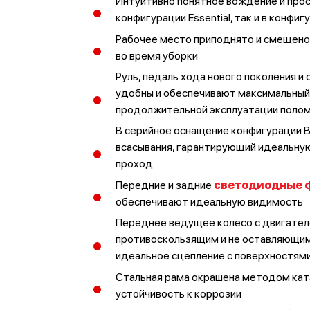
Интуитивно понятное вождение и прост
конфигурации Essential, так и в конфиг
Рабочее место приподнято и смещено
во время уборки
Руль, педаль хода нового поколения и
удобны и обеспечивают максимальный
продолжительной эксплуатации поло
В серийное оснащение конфигурации B
всасывания, гарантирующий идеальную
проход
Передние и задние
светодиодные 
обеспечивают идеальную видимость
Переднее ведущее колесо с двигател
противоскользящим и не оставляющи
идеальное сцепление с поверхностями
Стальная рама окрашена методом ка
устойчивость к коррозии