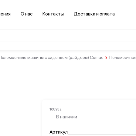
нения
О нас
Контакты
Доставка и оплата
Поломоечные машины с сиденьем (райдеры) Comac
Поломоечная
Салоны
красоты и
спортзалы
Гостинично-
Здравоохранение
ресторанный
бизнес
108932
В наличии
Транспорт
Артикул
втомобильная
Логистика