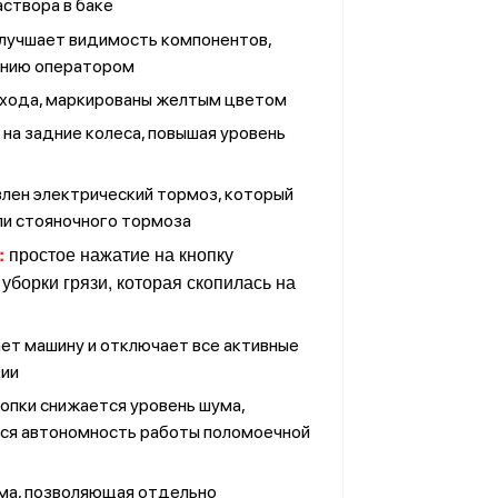
створа в баке
улучшает видимость компонентов,
анию оператором
хода, маркированы желтым цветом
на задние колеса, повышая уровень
лен электрический тормоз, который
или стояночного тормоза
:
простое нажатие на кнопку
уборки грязи, которая скопилась на
ет машину и отключает все активные
ции
опки снижается уровень шума,
тся автономность работы поломоечной
ма, позволяющая отдельно