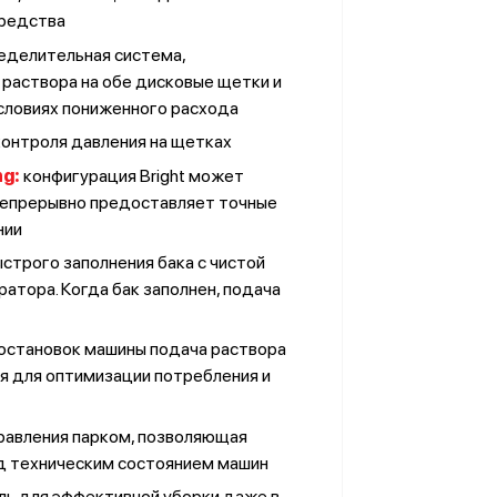
средства
еделительная система,
аствора на обе дисковые щетки и
словиях пониженного расхода
онтроля давления на щетках
ng
:
конфигурация Bright может
непрерывно предоставляет точные
нии
 быстрого заполнения бака с чистой
атора. Когда бак заполнен, подача
остановок машины подача раствора
я для оптимизации потребления и
равления парком, позволяющая
д техническим состоянием машин
ь для эффективной уборки даже в