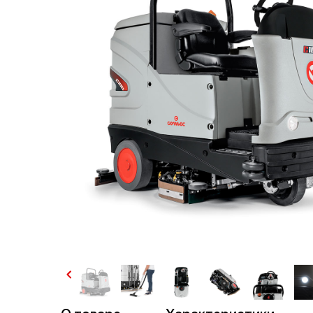
пр
торговля