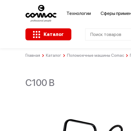
Технологии
Сферы приме
Каталог
Главная
Каталог
Поломоечные машины Comac
Клининговые
Здания
компании
Промышленность
общественного
назначения
C100 B
Крупные
Ремесленное
розничные
А
Розничная
производство
сети