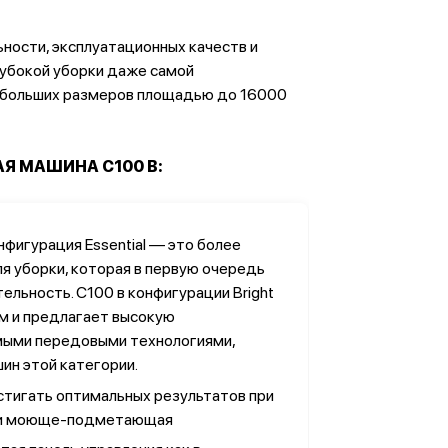
ности, эксплуатационных качеств и
лубокой уборки даже самой
 больших размеров площадью до 16000
 МАШИНА C100 B:
фигурация Essential — это более
я уборки, которая в первую очередь
ельность. C100 в конфигурации Bright
м и предлагает высокую
амыми передовыми технологиями,
ин этой категории.
стигать оптимальных результатов при
или моюще-подметающая