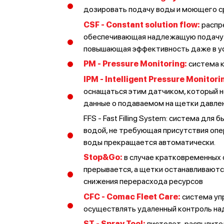
дозировать подачу воды и моющего 
CSF - Constant solution flow
:
распр
обеспечивающая надлежащую подачу р
повышающая эффективность даже в у
PM - Pressure Monitoring
:
система к
IPM - Intelligent Pressure Monitori
оснащаться этим датчиком, который 
данные о подаваемом на щетки давле
FFS - Fast Filling System: система для
водой, не требующая присутствия опер
воды прекращается автоматически.
Stop&Go
:
в случае кратковременных 
прерывается, а щетки останавливаютс
снижения перерасхода ресурсов
CFC - Comac Fleet Care
:
система уп
осуществлять удаленный контроль на
ST - Spray Tool
:
пистолет-распылител