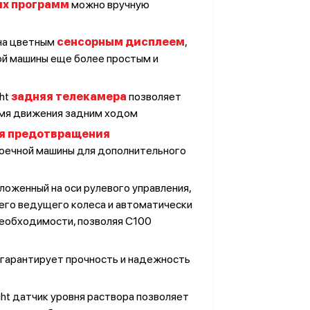
их программ
можно вручную
ена цветным
сенсорным дисплеем
,
ой машины еще более простым и
Написать в:
ht
задняя телекамера
позволяет
TELEGRAM
МАКС
емя движения задним ходом
я предотвращения
моечной машины для дополнительного
ложенный на оси рулевого управления,
его ведущего колеса и автоматически
необходимости, позволяя C100
о гарантирует прочность и надежность
ht датчик уровня раствора позволяет