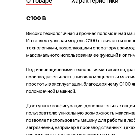
О товаре
Характеристики
C100 B
Высокотехнологичная и прочная поломоечная маш
Интеллектуальная модель C100 отличается ново
технологиями, позволяющими оператору взаимод
максимального использования ее функций и опти
Под инновационными технологиями также подра
производительность, высокая мощность и максим
простоты в эксплуатации, благодаря чему C100 я
поломоечной машиной.
Доступные конфигурации, дополнительные опции
пользователю уникальную возможность максимал
позволяет использовать машину для работы в лю
загрязнений, например в производственных цехах,
супермаркетах и логистических центрах.