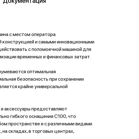
Документация
ина с местом оператора.
й конструкцией и самыми инновационными
ействовать с поломоечной машиной для
мизации временных и финансовых затрат.
зумеваются оптимальная
альная безопасность при сохранении
вляется крайне универсальной
 и аксессуары предоставляют
ьно гибкого оснащения C100, что
бом пространстве и с различными видами
 на складах, в торговых центрах,