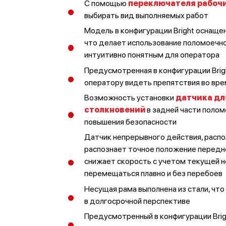
С помощью
переключателя рабоч
выбирать вид выполняемых работ
Модель в конфигурации Bright оснащ
что делает использование поломоечн
интуитивно понятным для оператора
Предусмотренная в конфигурации Brig
оператору видеть препятствия во вр
Возможность установки
датчика дл
столкновений
в задней части поло
повышения безопасности
Датчик непрерывного действия, распо
распознает точное положение передн
снижает скорость с учетом текущей 
перемещаться плавно и без перебоев
Несущая рама выполнена из стали, чт
в долгосрочной перспективе
Предусмотренный в конфигурации Brig