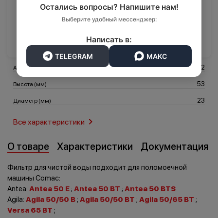
1 310 ₽
Остались вопросы? Напишите нам!
Выберите удобный мессенджер:
В корзину
Транспорт
Логистика
Написать в:
TELEGRAM
МАКС
222092
Артикул
53
Высота (мм)
23
Диаметр (мм)
Все характеристики
О товаре
Характеристики
Документация
Фильтр для чистой воды подходит для поломоечной
машины Comac:
Antea:
Antea 50 E
;
Antea 50 BT
;
Antea 50 BTS
Agila:
Agila 50/50 B
;
Agila 50/50 BT
;
Agila 50/65 BT
;
Versa 65 BT
;