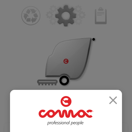
Салоны красоты
Здравоохранение
и спортзалы
Ремесленное
Розничная
производство
торговля
×
Автомобильная
Крупные
промышленность
розничные сети