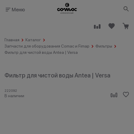
Меню
Главная
Каталог
Запчасти для оборудования Comac и Fimap
Фильтры
Фильтр для чистой воды Antea | Versa
Здания
Промышленность
Фильтр для чистой воды Antea | Versa
общественного
назначения
222092
В наличии
Гостинично-
Клининговые
ресторанный
компании
бизнес