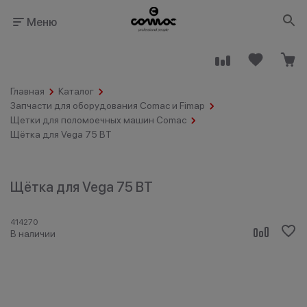
Меню
Главная
Каталог
Запчасти для оборудования Comac и Fimap
Щетки для поломоечных машин Comac
Щётка для Vega 75 BT
Здания
Промышленность
общественного
назначения
Щётка для Vega 75 BT
414270
В наличии
Гостинично-
Клининговые
ресторанный
компании
бизнес