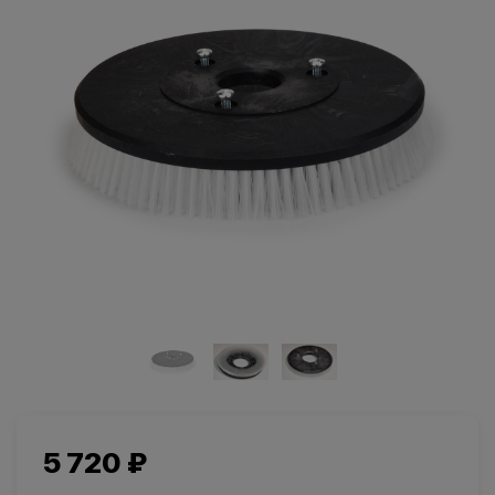
Салоны красоты
Здравоохранение
и спортзалы
Ремесленное
Розничная
производство
торговля
Автомобильная
Крупные
промышленность
розничные сети
5 720 ₽