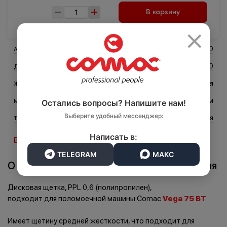
В корзину
×
Транспорт
Логистика
414270
Артикул
380
Диаметр (мм)
Средняя
Жесткость
Полипропилен 0,6 мм
Материал ворса
Остались вопросы? Напишите нам!
Выберите удобный мессенджер:
Дисковая
Тип щётки
Написать в:
Все характеристики
TELEGRAM
МАКС
О товаре
Характеристики
Документация
Дисковая щетка, PPL 0,6 (полипропилен),
подходит для поломоечной машины Comac
Vega 75 BT
Имеет щетину средней жесткости, что подходит для