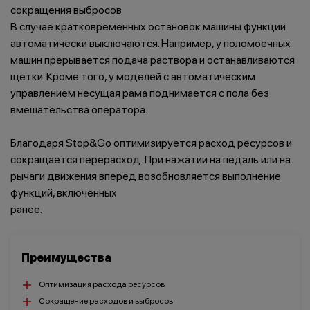
сокращения выбросов
В случае кратковременных остановок машины функции
автоматически выключаются. Например, у поломоечных
машин прерывается подача раствора и останавливаются
Салоны красоты
Здравоохранение
и спортзалы
щетки. Кроме того, у моделей с автоматическим
управлением несущая рама поднимается с пола без
вмешательства оператора.
Благодаря Stop&Go оптимизируется расход ресурсов и
сокращается перерасход. При нажатии на педаль или на
Ремесленное
Розничная
производство
торговля
рычаги движения вперед возобновляется выполнение
функций, включенных
ранее.
Преимущества
Автомобильная
Крупные
промышленность
розничные сети
Оптимизация расхода ресурсов
Сокращение расходов и выбросов