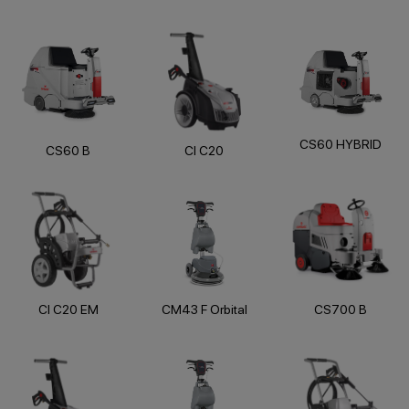
CS60 HYBRID
CS60 B
CI C20
CI C20 EM
CM43 F Orbital
CS700 B