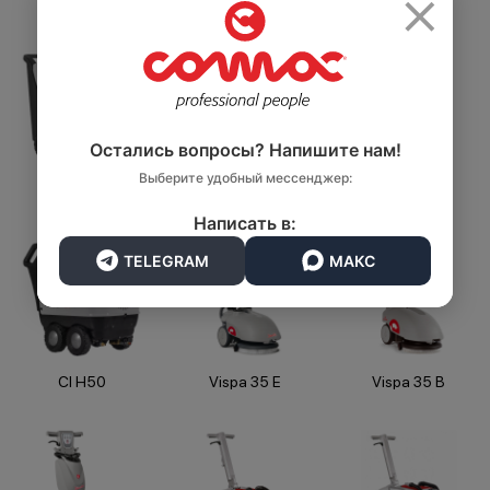
×
Остались вопросы? Напишите нам!
Выберите удобный мессенджер:
Vispa XS
CI H30
CI H40 EM INOX
Написать в:
TELEGRAM
МАКС
CI H50
Vispa 35 E
Vispa 35 B