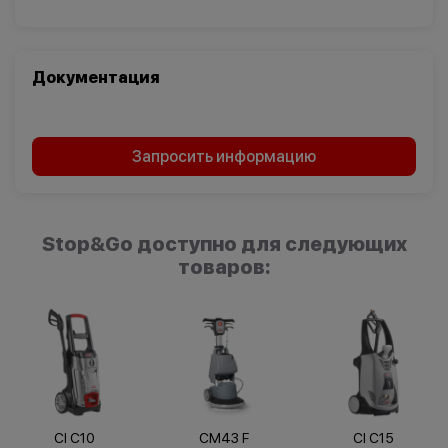
Транспорт
Логистика
Документация
Запросить информацию
Stop&Go доступно для следующих
товаров:
CI C10
CM43 F
CI C15