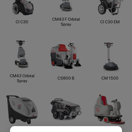
CM43 F Orbital
CI C30
CI C30 EM
Spray
CM43 Orbital
CS800 B
CM 1500
Spray
CM70 HS
CI H10
CI H20 EM INOX