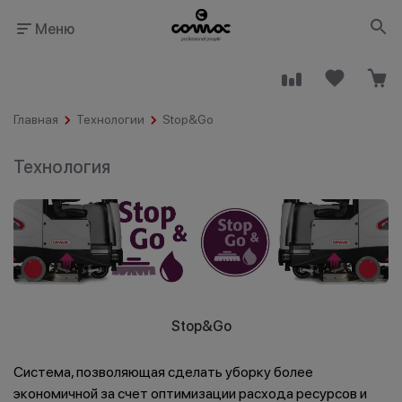
Меню
Главная
Технологии
Stop&Go
Технология
Здания
Промышленность
общественного
назначения
Stop&Go
Гостинично-
Клининговые
ресторанный
компании
Система, позволяющая сделать уборку более
бизнес
экономичной за счет оптимизации расхода ресурсов и