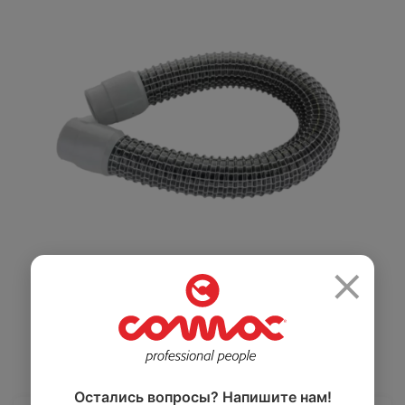
Салоны красоты
Здравоохранение
и спортзалы
Ремесленное
Розничная
производство
торговля
×
Автомобильная
Крупные
промышленность
розничные сети
Остались вопросы? Напишите нам!