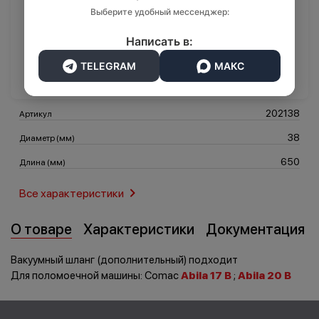
Выберите удобный мессенджер:
3 076 ₽
Написать в:
Транспорт
Логистика
В корзину
TELEGRAM
МАКС
202138
Артикул
38
Диаметр (мм)
650
Длина (мм)
Все характеристики
О товаре
Характеристики
Документация
Вакуумный шланг (дополнительный) подходит
Для поломоечной машины: Comac
Abila 17 B
;
Abila 20 B