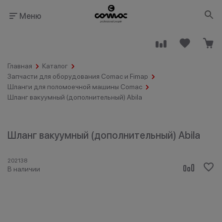
Меню
Главная
Каталог
Запчасти для оборудования Comac и Fimap
Шланги для поломоечной машины Comac
Шланг вакуумный (дополнительный) Abila
Здания
Промышленность
общественного
назначения
Шланг вакуумный (дополнительный) Abila
202138
В наличии
Гостинично-
Клининговые
ресторанный
компании
бизнес