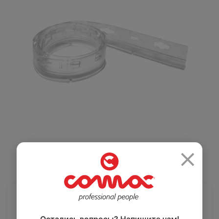
Салоны красоты
Здравоохранение
и спортзалы
Ремесленное
Розничная
производство
торговля
×
Автомобильная
Крупные
промышленность
розничные сети
3 020 ₽