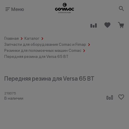
Меню
Главная
Каталог
Запчасти для оборудования Comac и Fimap
Резинки для поломоечных машин Comac
Передняя резина для Versa 65 BT
Здания
Промышленность
общественного
назначения
Передняя резина для Versa 65 BT
219375
В наличии
Гостинично-
Клининговые
ресторанный
компании
бизнес