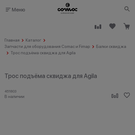
Меню
Главная
Каталог
Запчасти для оборудования Comac и Fimap
Балки сквиджа
Трос подъёма сквиджа для Agila
Здания
Промышленность
Трос подъёма сквиджа для Agila
общественного
назначения
451803
В наличии
Гостинично-
Клининговые
ресторанный
компании
бизнес