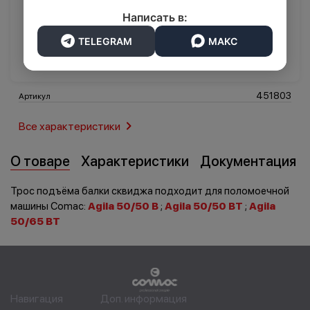
7 932 ₽
Написать в:
TELEGRAM
МАКС
В корзину
Транспорт
Логистика
451803
Артикул
Все характеристики
О товаре
Характеристики
Документация
Трос подъёма балки сквиджа подходит для поломоечной
машины Comac:
Agila 50/50 B
;
Agila 50/50 BT
;
Agila
50/65 BT
Навигация
Доп. информация