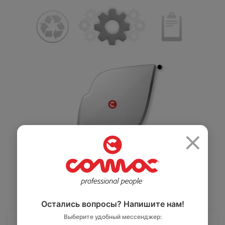
Салоны красоты
Здравоохранение
и спортзалы
Ремесленное
Розничная
производство
×
торговля
Автомобильная
Крупные
промышленность
розничные сети
Остались вопросы? Напишите нам!
Выберите удобный мессенджер: