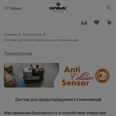
Меню
Главная
Технологии
Датчик для предотвращения столкновений
Технология
Здания
Промышленность
общественного
назначения
Датчик для предотвращения столкновений
Гостинично-
Клининговые
ресторанный
компании
бизнес
Максимальная безопасность и спокойствие оператора