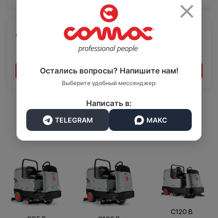
×
Документация
Транспорт
Логистика
Остались вопросы? Напишите нам!
Запросить информацию
Выберите удобный мессенджер:
Написать в:
Датчик для предотвращения
TELEGRAM
МАКС
столкновений доступно для
следующих товаров:
C120 B