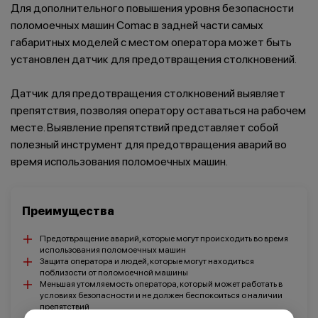
Для дополнительного повышения уровня безопасности
поломоечных машин Comac в задней части самых
габаритных моделей с местом оператора может быть
установлен датчик для предотвращения столкновений.
Салоны красоты
Здравоохранение
и спортзалы
Датчик для предотвращения столкновений выявляет
препятствия, позволяя оператору оставаться на рабочем
месте. Выявление препятствий представляет собой
полезный инструмент для предотвращения аварий во
время использования поломоечных машин.
Ремесленное
Розничная
производство
торговля
Преимущества
Предотвращение аварий, которые могут происходить во время
использования поломоечных машин
Защита оператора и людей, которые могут находиться
Автомобильная
Крупные
поблизости от поломоечной машины
промышленность
розничные сети
Меньшая утомляемость оператора, который может работать в
условиях безопасности и не должен беспокоиться о наличии
препятствий