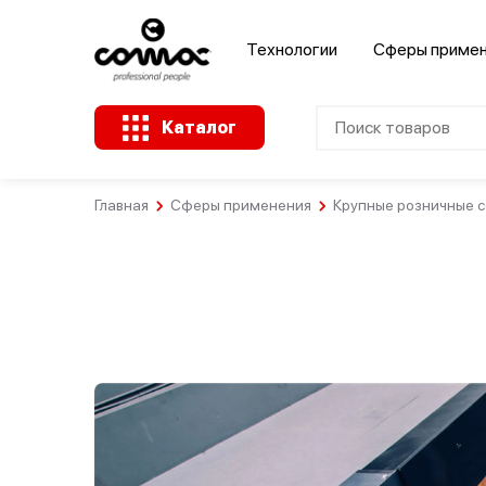
Технологии
Сферы приме
Каталог
Главная
Сферы применения
Крупные розничные с
Клининговые
Здания
компании
Промышленность
общественного
назначения
Крупные
Ремесленное
розничные
А
Розничная
производство
сети