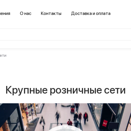
нения
О нас
Контакты
Доставка и оплата
ети
Салоны
красоты и
спортзалы
Гостинично-
Здравоохранение
ресторанный
бизнес
Крупные розничные сети
Транспорт
втомобильная
Логистика