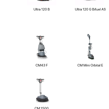
Ultra 120 B
Ultra 120 G Bifuel AS
CM43 F
CM Mini Orbital E
CM 1500