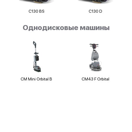
C130 BS
C130 D
Однодисковые машины
CM Mini Orbital B
CM43 F Orbital