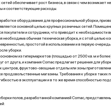
сетей обеспечивает рост бизнеса, в связи с чем возникает 
ты и соответствующие расходы.
работке оборудования для профессиональной уборки, призва
является основной целью крупных розничных сетей. Помещени
я покупатели и сотрудники, что приводит к необходимости в
мя необходима обычная техническая уборка, и с этой целью 
евренностью, простотой в использовании и в первую очеред
осле уборки.
 основном из гипермаркетов (площадью от 2500 кв. м и более
г от друга, и компания Comac предлагает решения для уборк
ых центров, фруктово-овощные отделы или зоны приготовлени
е продовольственные магазины. Требования к уборке таких 
гибкостью в эксплуатации и в то же время способностью по
уборки полов, разработанной компанией Comac, представле
ей: