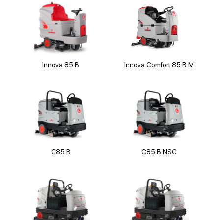
Написать в:
Innova 85 B
Innova Comfort 85 B M
TELEGRAM
МАКС
C85 B
C85 B NSC