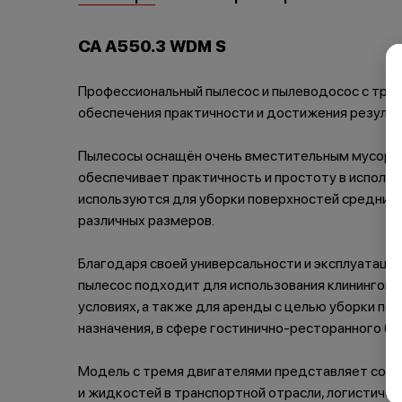
CA A550.3 WDM S
Профессиональный пылесос и пылеводосос с тре
обеспечения практичности и достижения результ
Пылесосы оснащён очень вместительным мусорны
обеспечивает практичность и простоту в исполь
используются для уборки поверхностей средних
различных размеров.
Благодаря своей универсальности и эксплуатац
пылесос подходит для использования клининговы
условиях, а также для аренды с целью уборки п
назначения, в сфере гостинично-ресторанного биз
Модель с тремя двигателями представляет собо
и жидкостей в транспортной отрасли, логистичес