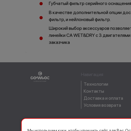
Губчатый фильтр серийного оснащения
В качестве дополнительной опции дос
фильтр, и нейлоновый фильтр.
Широкий выбор аксессуаров позволяет
линейки CA WET&DRY с 3 двигателями
заказчика
Буклет
Навигация
Технологии
Контакты
Доставка и оплата
Условия возврата
Мы используем куки, чтобы улучшить сайт для Вас. О