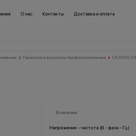
нения
О нас
Контакты
Доставка и оплата
ональные
Пылесосы и водососы профессиональные
CA A550.3
Салоны
красоты и
спортзалы
Гостинично-
Здравоохранение
ресторанный
бизнес
В наличии
Транспорт
Напряжение - частота (В - фаза - Гц)
втомобильная
Логистика