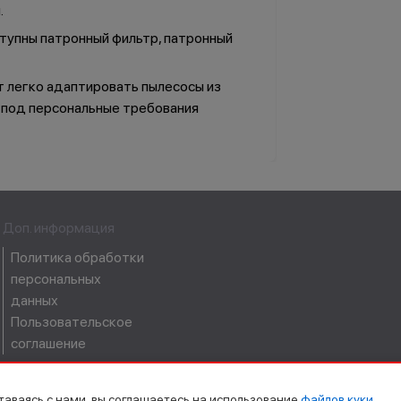
.
тупны патронный фильтр, патронный
 легко адаптировать пылесосы из
 под персональные требования
Руководство по
эксплуатации
Доп. информация
Политика обработки
персональных
данных
Пользовательское
соглашение
ставаясь с нами, вы соглашаетесь на использование
файлов куки.