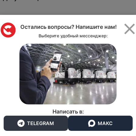
Остались вопросы? Напишите нам!
мя двигателями разработанный в целях
Выберите удобный мессенджер:
атов профессионального уровня.
м баком, при этом его конструкция
зовании. Прочные и маневренные машины
 площадей и сбора твердого мусора
ионным качествам этот профессиональный
ми компаниями, для работы в сложных
омещений в зданиях общественного
неса, в салонах красоты и спортзалах.
Написать в:
TELEGRAM
МАКС
й идеальное решение для всасывания пыли
ких центрах и супермаркетах.