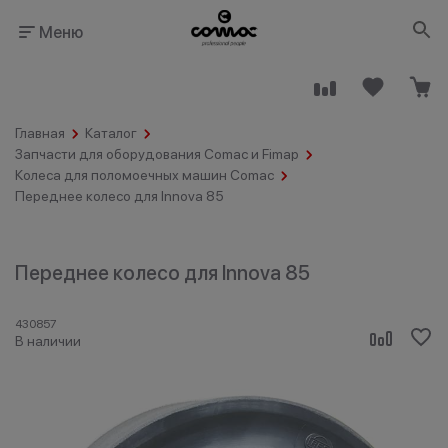
Меню
Главная
Каталог
Запчасти для оборудования Comac и Fimap
Колеса для поломоечных машин Comac
Переднее колесо для Innova 85
Здания
Промышленность
общественного
назначения
Переднее колесо для Innova 85
430857
В наличии
Гостинично-
Клининговые
ресторанный
компании
бизнес