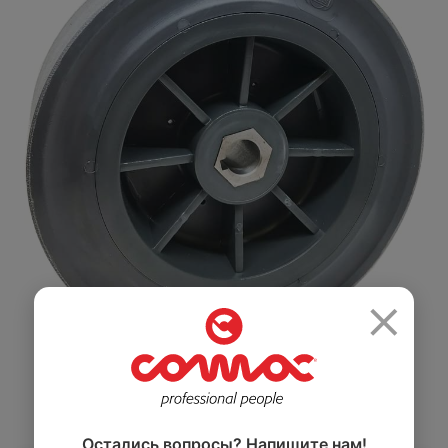
Салоны красоты
Здравоохранение
и спортзалы
Ремесленное
Розничная
производство
торговля
×
Автомобильная
Крупные
промышленность
розничные сети
Остались вопросы? Напишите нам!