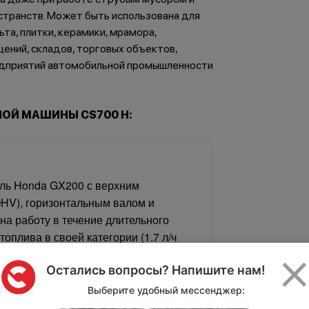
странств. Может быть использована для
ьта, плитки, керамики, мрамора,
ений, складов, торговых объектов,
редприятий автомобильной промышленности
ОЙ МАШИНЫ CS700 H:
ль Honda GX200 с верхним
HV), горизонтальным валом и
а работу в течение длительного
оплива в своей категории (1.7 л/ч
Остались вопросы? Напишите нам!
Выберите удобный мессенджер: