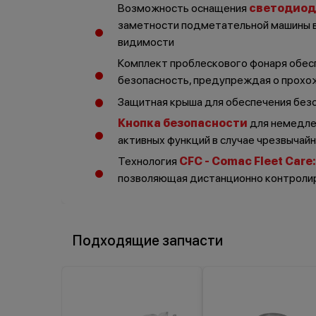
Возможность оснащения
светодио
заметности подметательной машины в
видимости
Комплект проблескового фонаря обес
безопасность, предупреждая о прох
Защитная крыша для обеспечения без
Кнопка безопасности
для немедлен
активных функций в случае чрезвычай
Технология
CFC - Comac Fleet Care
:
позволяющая дистанционно контроли
Буклет
Подходящие запчасти
Общие правила