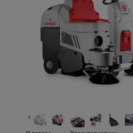
пр
торговля