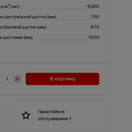
о м²/час)
6300
ии центральной щетки (мм)
700
и боковой щетки (мм)
875
и щетками (мм)
1050
В корзину
Гарантийное
обслуживание 1