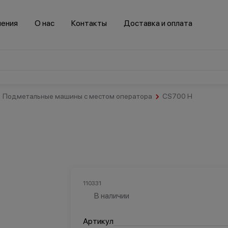
нения
О нас
Контакты
Доставка и оплата
Подметальные машины с местом оператора
CS700 H
Салоны
красоты и
спортзалы
Гостинично-
Здравоохранение
ресторанный
бизнес
110331
В наличии
Транспорт
Артикул
втомобильная
Логистика