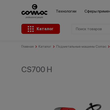
Технологии
Сферы приме
Каталог
Главная
Каталог
Подметальные машины Comac
Клининговые
Здания
компании
Промышленность
общественного
назначения
CS700 H
Крупные
Ремесленное
розничные
А
Розничная
производство
сети