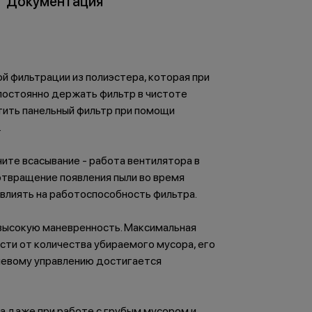
Документация
 фильтрации из полиэстера, которая при
 постоянно держать фильтр в чистоте
тить панельный фильтр при помощи
.
чите всасывание - работа вентилятора в
дотвращение появления пыли во время
влиять на работоспособность фильтра.
 высокую маневренность. Максимальная
сти от количества убираемого мусора, его
улевому управлению достигается
 даже при работе с грубым мусором и