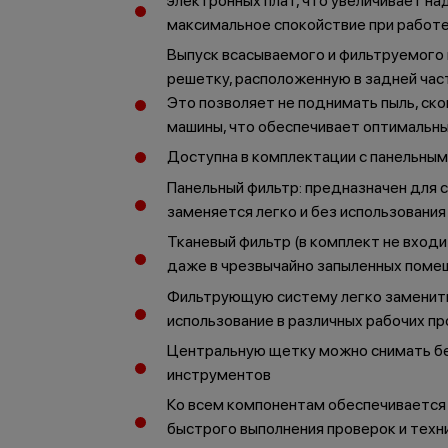
электронных плат, что увеличивает н
максимальное спокойствие при работ
Выпуск всасываемого и фильтруемого
решетку, расположенную в задней час
Это позволяет не поднимать пыль, ск
машины, что обеспечивает оптимальны
Доступна в комплектации с панельны
Панельный фильтр: предназначен для 
заменяется легко и без использовани
Тканевый фильтр (в комплект не вход
даже в чрезвычайно запыленных пом
Фильтрующую систему легко заменить
использование в различных рабочих п
Центральную щетку можно снимать бе
инструментов
Ко всем компонентам обеспечивается 
быстрого выполнения проверок и техн