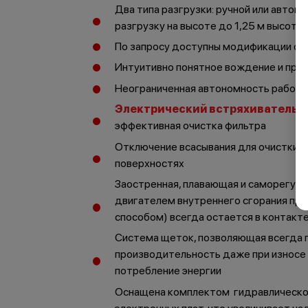
Два типа разгрузки: ручной или автом
разгрузку на высоте до 1,25 м высоты
По запросу доступны модификации с 
Интуитивно понятное вождение и прос
Неограниченная автономность работы
Электрический встряхиватель 
эффективная очистка фильтра
Отключение всасывания для очистки ф
поверхностях
Заостренная, плавающая и саморегул
двигателем внутреннего сгорания пр
способом) всегда остается в контакт
Система щеток, позволяющая всегда
производительность даже при износе 
потребление энергии
Оснащена комплектом гидравлическо