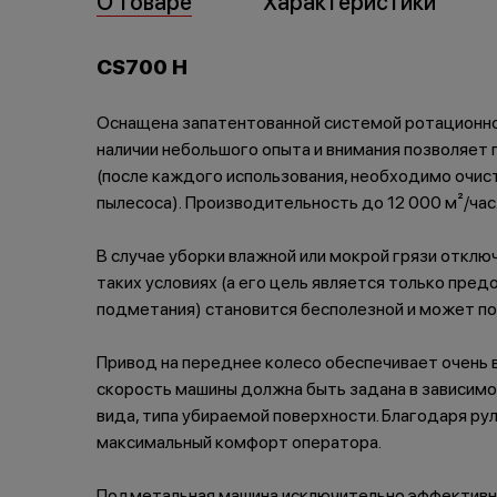
О товаре
Характеристики
CS700 H
Оснащена запатентованной системой ротационной
наличии небольшого опыта и внимания позволяет
(после каждого использования, необходимо очис
пылесоса). Производительность до 12 000 м²/час
В случае уборки влажной или мокрой грязи отклю
таких условиях (а его цель является только пре
подметания) становится бесполезной и может по
Привод на переднее колесо обеспечивает очень
скорость машины должна быть задана в зависимо
вида, типа убираемой поверхности. Благодаря р
максимальный комфорт оператора.
Подметальная машина исключительно эффективна