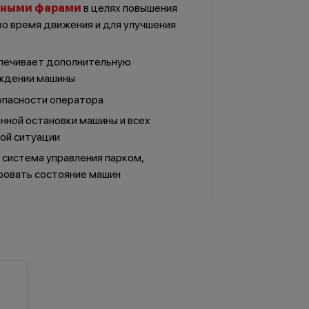
дными фарами
в целях повышения
о время движения и для улучшения
печивает дополнительную
ождении машины
опасности оператора
ной остановки машины и всех
ной ситуации
система управления парком,
ровать состояние машин
Руководство по
эксплуатации