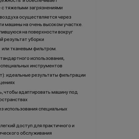
адежность и обеспечивает
е с тяжелыми загрязнениями
 воздуха осуществляется через
ти машины на очень высоком участке.
опившуюся на поверхности вокруг
й результат уборки
м или тканевым фильтром.
стандартного использования,
я специальных инструментов
ит): идеальные результаты фильтрации
ещениях
, чтобы адаптировать машину под
ространствах
з использования специальных
легкий доступ для практичного и
ического обслуживания