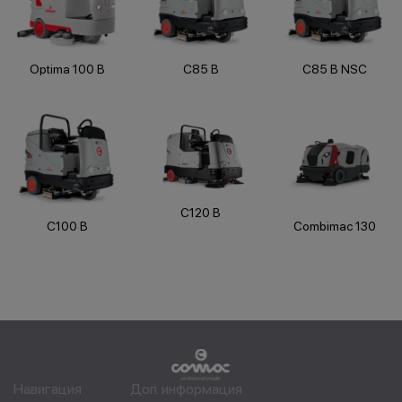
Optima 100 B
C85 B
C85 B NSC
C120 B
C100 B
Combimac 130
Навигация
Доп. информация