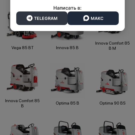
Написать в:
TELEGRAM
МАКС
Innova Comfort 85
Vega 85 BT
Innova 85 B
B M
Innova Comfort 85
Optima 85 B
Optima 90 BS
B