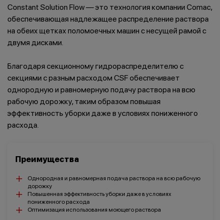
Constant Solution Flow — это технология компании Comac,
обеспечивающая надлежащее распределение раствора
на обеих щетках поломоечных машин с несущей рамой с
двумя дисками.
Салоны красоты
Здравоохранение
и спортзалы
Благодаря секционному гидрораспределителю с
секциями с разным расходом CSF обеспечивает
однородную и равномерную подачу раствора на всю
рабочую дорожку, таким образом повышая
эффективность уборки даже в условиях пониженного
Ремесленное
Розничная
производство
торговля
расхода.
Преимущества
Однородная и равномерная подача раствора на всю рабочую
Автомобильная
дорожку
Крупные
промышленность
розничные сети
Повышенная эффективность уборки даже в условиях
пониженного расхода
Оптимизация использования моющего раствора