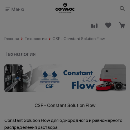
Меню
Главная
Технологии
CSF - Constant Solution Flow
Технология
Здания
Промышленность
общественного
назначения
CSF - Constant Solution Flow
Гостинично-
Клининговые
ресторанный
компании
Constant Solution Flow для однородного и равномерного
бизнес
распределения раствора