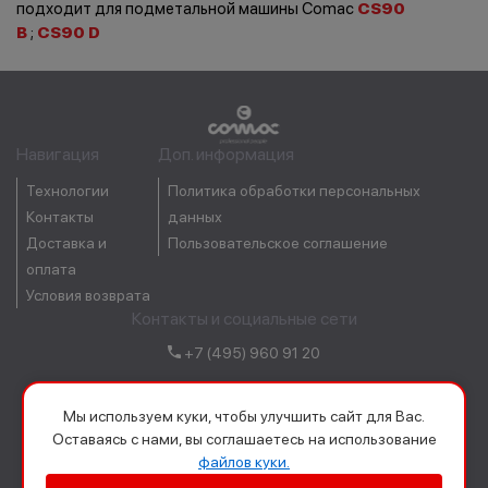
подходит для подметальной машины Comac
CS90
B
;
CS90 D
Навигация
Доп. информация
Технологии
Политика обработки персональных
Контакты
данных
Доставка и
Пользовательское соглашение
оплата
Условия возврата
Контакты и социальные сети
+7 (495) 960 91 20
order@comacrussia.ru
Мы используем куки, чтобы улучшить сайт для Вас.
Оставаясь с нами, вы соглашаетесь на использование
файлов куки.