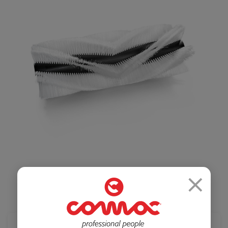
Салоны красоты
Здравоохранение
и спортзалы
Ремесленное
Розничная
производство
торговля
×
Автомобильная
Крупные
промышленность
розничные сети