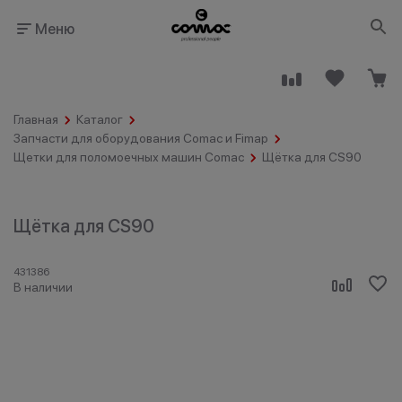
Меню
Главная
Каталог
Запчасти для оборудования Comac и Fimap
Щетки для поломоечных машин Comac
Щётка для CS90
Здания
Промышленность
Щётка для CS90
общественного
назначения
431386
В наличии
Гостинично-
Клининговые
ресторанный
компании
бизнес