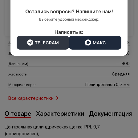
12 400 ₽
Остались вопросы? Напишите нам!
Выберите удобный мессенджер:
В корзину
Транспорт
Логистика
Написать в:
TELEGRAM
МАКС
431386
Артикул
320
Диаметр (мм)
900
Длина (мм)
Средняя
Жесткость
Полипропилен 0,7 мм
Материал ворса
Все характеристики
О товаре
Характеристики
Документация
Центральная цилиндрическая щетка, PPL 0,7
(полипропилен),