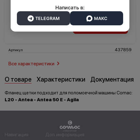
Написать в:
7 890 ₽
TELEGRAM
МАКС
Транспорт
Логистика
В корзину
437859
Артикул
Все характеристики
О товаре
Характеристики
Документация
Фланец щетки подходит для поломоечной машины Comac:
L20 - Antea - Antea 50 E - Agila
Навигация
Доп. информация