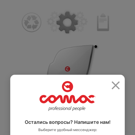
Салоны красоты
Здравоохранение
и спортзалы
Ремесленное
Розничная
×
производство
торговля
Автомобильная
Крупные
промышленность
розничные сети
Остались вопросы? Напишите нам!
Выберите удобный мессенджер: