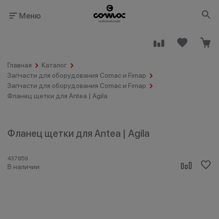
Меню
Главная
Каталог
Запчасти для оборудования Comac и Fimap
Запчасти для оборудования Comac и Fimap
Фланец щетки для Antea | Agila
Здания
Промышленность
общественного
назначения
Фланец щетки для Antea | Agila
437859
В наличии
Гостинично-
Клининговые
ресторанный
компании
бизнес