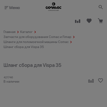
Меню
Главная
Каталог
Запчасти для оборудования Comac и Fimap
Шланги для поломоечной машины Comac
Шланг сбора для Vispa 35
Здания
Промышленность
общественного
назначения
Шланг сбора для Vispa 35
421746
В наличии
Гостинично-
Клининговые
ресторанный
компании
бизнес