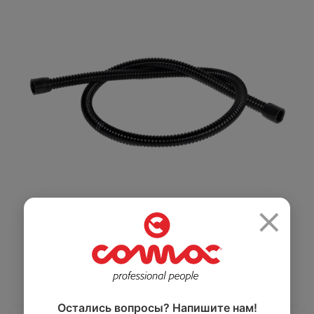
Салоны красоты
Здравоохранение
и спортзалы
Ремесленное
Розничная
производство
торговля
×
Автомобильная
Крупные
промышленность
розничные сети
Остались вопросы? Напишите нам!