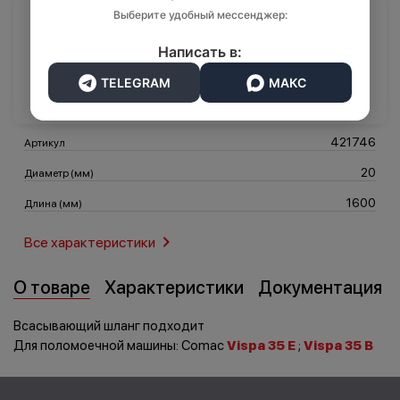
Выберите удобный мессенджер:
2 849 ₽
Написать в:
Транспорт
Логистика
В корзину
TELEGRAM
МАКС
421746
Артикул
20
Диаметр (мм)
1600
Длина (мм)
Все характеристики
О товаре
Характеристики
Документация
Всасывающий шланг подходит
Для поломоечной машины: Comac
Vispa 35 E
;
Vispa 35 B