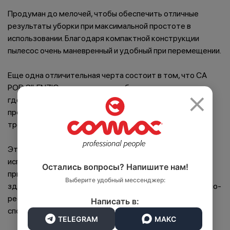
Продуман до мелочей, чтобы обеспечить отличные
результаты уборки при максимальной простоте в
использовании. Благодаря компактной конструкции
пылесос очень маневренный и удобный при перемещении.
Еще одна отличительная черта состоит в том, что CA
×
POD SILENZIO, подходит для работы в пространствах,
где низкий уровень шума, высокое качество воздуха и
простота в использовании являются обязательными
требованиями.
Этот профессиональный пылесос идеальный для
использования клининговыми компаниями, а также для
Остались вопросы? Напишите нам!
применения в учреждениях сферы здравоохранения,
Выберите удобный мессенджер:
зданиях общественного назначения, в сфере гостинично-
ресторанного бизнеса, в магазинах, салонах красоты и
Написать в:
спортзалах.
TELEGRAM
МАКС