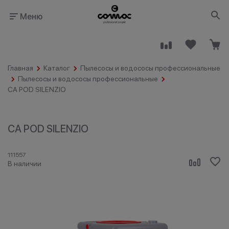
Меню
Главная
Каталог
Пылесосы и водососы профессиональные
Пылесосы и водососы профессиональные
CA POD SILENZIO
Здания
Промышленность
CA POD SILENZIO
общественного
назначения
111557
В наличии
Гостинично-
Клининговые
ресторанный
компании
бизнес