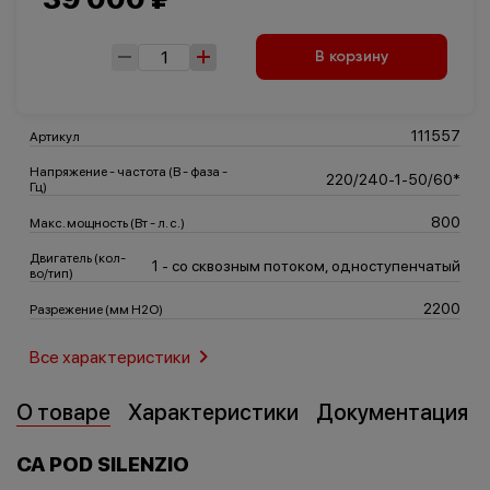
В корзину
Транспорт
Логистика
111557
Артикул
Напряжение - частота (В - фаза -
220/240-1-50/60*
Гц)
800
Макс. мощность (Вт - л. с.)
Двигатель (кол-
1 - со сквозным потоком, одноступенчатый
во/тип)
2200
Разрежение (мм H2O)
Все характеристики
О товаре
Характеристики
Документация
CA POD SILENZIO