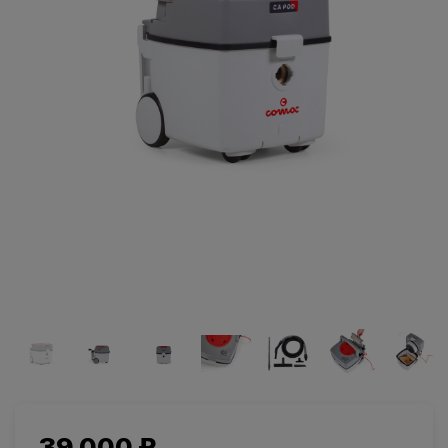
Салоны красоты
Здравоохранение
и спортзалы
Ремесленное
Розничная
производство
торговля
Автомобильная
Крупные
промышленность
розничные сети
39 000 ₽