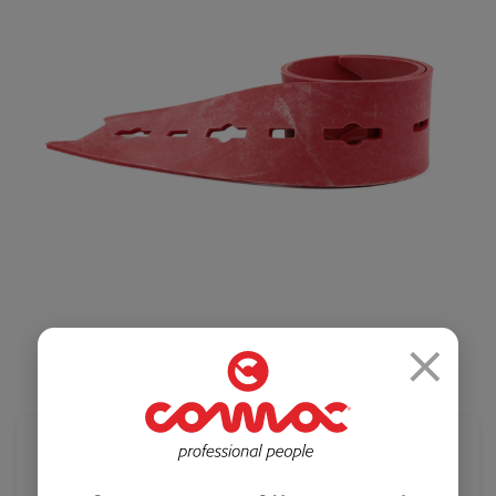
Салоны красоты
Здравоохранение
и спортзалы
Ремесленное
Розничная
производство
торговля
×
Автомобильная
Крупные
промышленность
розничные сети
2 860 ₽