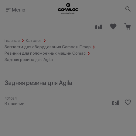
Меню
Главная
Каталог
Запчасти для оборудования Comac и Fimap
Резинки для поломоечных машин Comac
Задняя резина для Agila
Здания
Промышленность
общественного
назначения
Задняя резина для Agila
431024
В наличии
Гостинично-
Клининговые
ресторанный
компании
бизнес