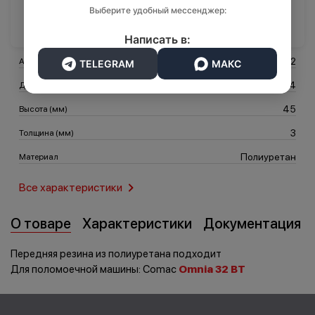
Выберите удобный мессенджер:
В корзину
Написать в:
Транспорт
Логистика
201112
Артикул
TELEGRAM
МАКС
1134
Длина (мм)
45
Высота (мм)
3
Толщина (мм)
Полиуретан
Материал
Все характеристики
О товаре
Характеристики
Документация
Передняя резина из полиуретана подходит
Для поломоечной машины: Comac
Omnia 32 BT