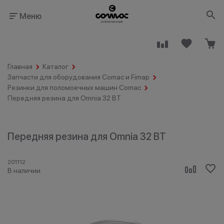
Меню
Главная
Каталог
Запчасти для оборудования Comac и Fimap
Резинки для поломоечных машин Comac
Передняя резина для Omnia 32 BT
Здания
Промышленность
общественного
назначения
Передняя резина для Omnia 32 BT
201112
В наличии
Гостинично-
Клининговые
ресторанный
компании
бизнес