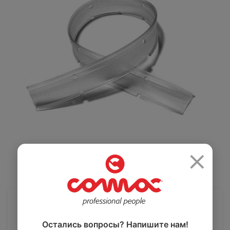
Салоны красоты
Здравоохранение
и спортзалы
Ремесленное
Розничная
производство
торговля
×
Автомобильная
Крупные
промышленность
розничные сети
4 800 ₽
Остались вопросы? Напишите нам!