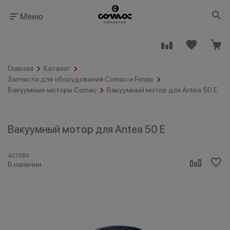
Меню
Главная
Каталог
Запчасти для оборудования Comac и Fimap
Вакуумные моторы Comac
Вакуумный мотор для Antea 50 E
Здания
Промышленность
Вакуумный мотор для Antea 50 E
общественного
назначения
427083
В наличии
Гостинично-
Клининговые
ресторанный
компании
бизнес