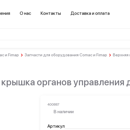
нения
О нас
Контакты
Доставка и оплата
c и Fimap
Запчасти для оборудования Comac и Fimap
Верхняя 
Салоны
красоты и
спортзалы
Гостинично-
Здравоохранение
ресторанный
крышка органов управления д
бизнес
400887
В наличии
Транспорт
Артикул
втомобильная
Логистика