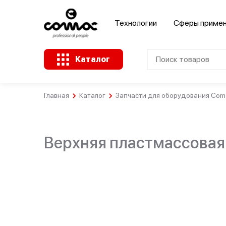
Технологии
Сферы приме
Каталог
Главная
Каталог
Запчасти для оборудования Coma
Клининговые
Здания
компании
Промышленность
общественного
назначения
Верхняя пластмассовая 
Крупные
Ремесленное
розничные
А
Розничная
производство
сети