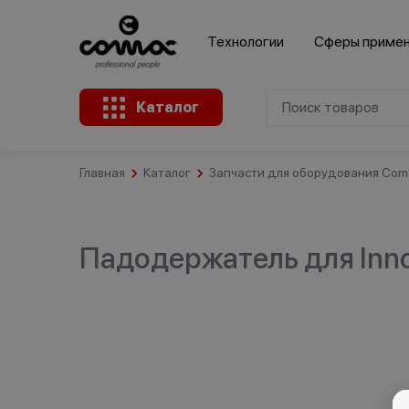
Технологии
Сферы приме
Каталог
Главная
Каталог
Запчасти для оборудования Coma
Клининговые
Здания
компании
Промышленность
общественного
назначения
Падодержатель для Inn
Крупные
Ремесленное
розничные
А
Розничная
производство
сети