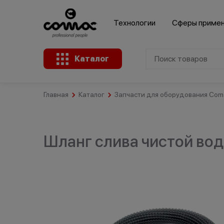
Технологии
Сферы приме
Каталог
Главная
Каталог
Запчасти для оборудования Coma
Клининговые
Здания
компании
Промышленность
общественного
назначения
Шланг слива чистой воды
Крупные
Ремесленное
розничные
А
Розничная
производство
сети