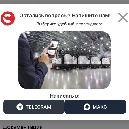
омышленность
Диаметр (мм)
Остались вопросы? Напишите нам!
Длина (мм)
Выберите удобный мессенджер:
Все характеристики
4 847 ₽
Бесплатная доставка до
Написать в:
транспортной компании
TELEGRAM
МАКС
Документация