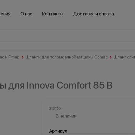
нения
О нас
Контакты
Доставка и оплата
c и Fimap
Шланги для поломоечной машины Comac
Шланг слив
Салоны
красоты и
спортзалы
Гостинично-
Здравоохранение
ресторанный
 для Innova Comfort 85 B
бизнес
213150
В наличии
Транспорт
Артикул
втомобильная
Логистика