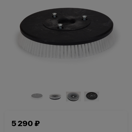
Салоны красоты
Здравоохранение
и спортзалы
Ремесленное
Розничная
производство
торговля
Автомобильная
Крупные
промышленность
розничные сети
5 290 ₽