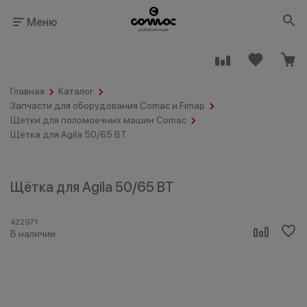
Меню
Главная
Каталог
Запчасти для оборудования Comac и Fimap
Щетки для поломоечных машин Comac
Щётка для Agila 50/65 BT
Здания
Промышленность
общественного
назначения
Щётка для Agila 50/65 BT
422971
В наличии
Гостинично-
Клининговые
ресторанный
компании
бизнес