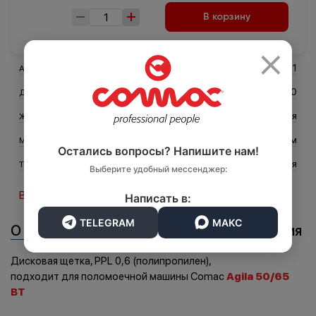
В корзину
×
Транспорт
Логистика
422971
Артикул
340
Диаметр (мм)
Средняя
Жесткость
Полипропилен 0,6 мм
Материал ворса
Остались вопросы? Напишите нам!
Дисковая
Тип щётки
Выберите удобный мессенджер:
Все характеристики
Написать в:
TELEGRAM
МАКС
О товаре
Характеристики
Документация
Дисковая щетка, PPL 0,6 (полипропилен),
подходит для поломоечной машины Comac
Agila 50/65
BT