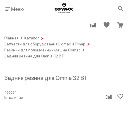
Меню
Главная
Каталог
Запчасти для оборудования Comac и Fimap
Резинки для поломоечных машин Comac
Задняя резина для Omnia 32 BT
Здания
Промышленность
общественного
назначения
Задняя резина для Omnia 32 BT
406094
В наличии
Гостинично-
Клининговые
ресторанный
компании
бизнес