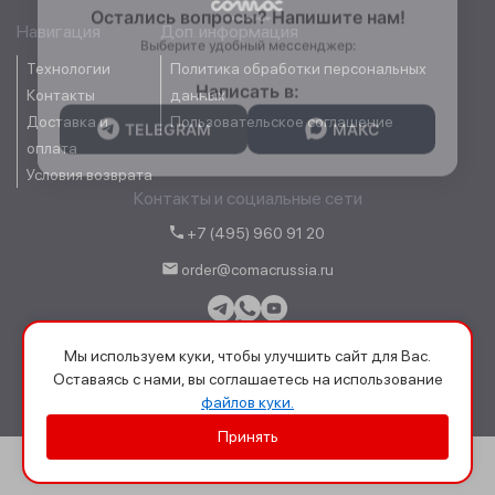
Остались вопросы? Напишите нам!
Навигация
Доп. информация
Выберите удобный мессенджер:
Технологии
Политика обработки персональных
Написать в:
Контакты
данных
Салоны красоты
Здравоохранение
и спортзалы
Доставка и
Пользовательское соглашение
TELEGRAM
МАКС
оплата
Условия возврата
Контакты и социальные сети
+7 (495) 960 91 20
Ремесленное
Розничная
order@comacrussia.ru
производство
торговля
Мы используем куки, чтобы улучшить сайт для Вас.
Оставаясь с нами, вы соглашаетесь на использование
ООО «Сомас»
файлов куки.
Автомобильная
Крупные
промышленность
розничные сети
Принять