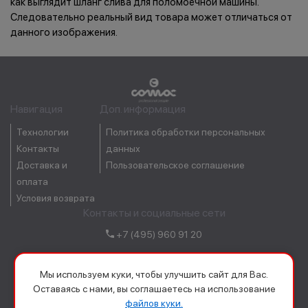
как выглядит шланг слива для поломоечной машины.
Следовательно реальный вид товара может отличаться от
данного изображения.
Навигация
Доп. информация
Технологии
Политика обработки персональных
Контакты
данных
Доставка и
Пользовательское соглашение
оплата
Условия возврата
Контакты и социальные сети
+7 (495) 960 91 20
order@comacrussia.ru
Мы используем куки, чтобы улучшить сайт для Вас.
Оставаясь с нами, вы соглашаетесь на использование
файлов куки.