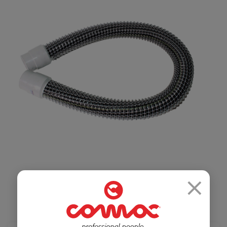
Салоны красоты
Здравоохранение
и спортзалы
Ремесленное
Розничная
производство
торговля
×
Автомобильная
Крупные
промышленность
розничные сети