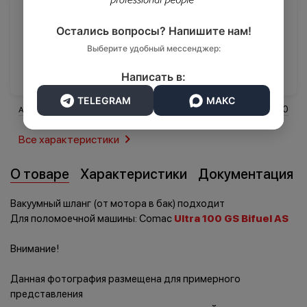
2 908 ₽
Остались вопросы? Напишите нам!
Транспорт
Выберите удобный мессенджер:
Логистика
В корзину
Написать в:
TELEGRAM
МАКС
214910
Артикул
Все характеристики
О товаре
Характеристики
Документация
Вакуумный шланг (от мотора в бак) подходит
Для поломоечной машины: Comac
Ultra 100 GS Bifuel AS
Внимание!
Данная фотография размещена для примерного
представления