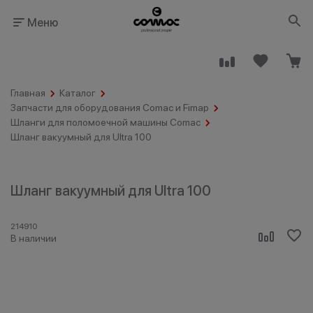
Меню
Главная
Каталог
Запчасти для оборудования Comac и Fimap
Шланги для поломоечной машины Comac
Шланг вакуумный для Ultra 100
Здания
Промышленность
общественного
назначения
Шланг вакуумный для Ultra 100
214910
В наличии
Гостинично-
Клининговые
ресторанный
компании
бизнес