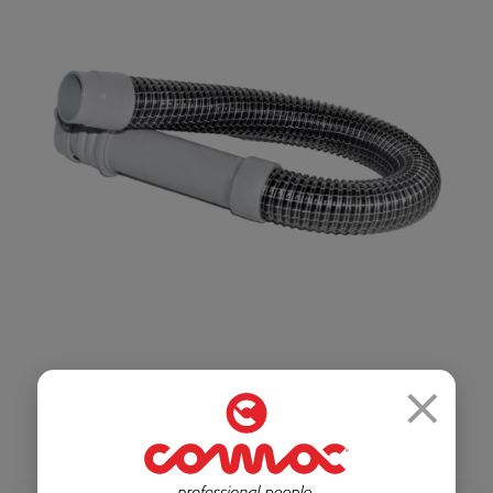
Салоны красоты
Здравоохранение
и спортзалы
Ремесленное
Розничная
производство
торговля
×
Автомобильная
Крупные
промышленность
розничные сети