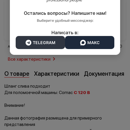
10 830 ₽
Остались вопросы? Напишите нам!
Транспорт
Выберите удобный мессенджер:
Логистика
В корзину
Написать в:
TELEGRAM
МАКС
455300
Артикул
Все характеристики
О товаре
Характеристики
Документация
Шланг слива подходит
Для поломоечной машины: Comac
C 120 B
Внимание!
Данная фотография размещена для примерного
представления