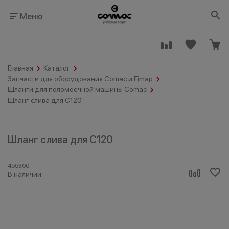
Меню
Главная
Каталог
Запчасти для оборудования Comac и Fimap
Шланги для поломоечной машины Comac
Шланг слива для C120
Здания
Промышленность
общественного
назначения
Шланг слива для C120
455300
В наличии
Гостинично-
Клининговые
ресторанный
компании
бизнес