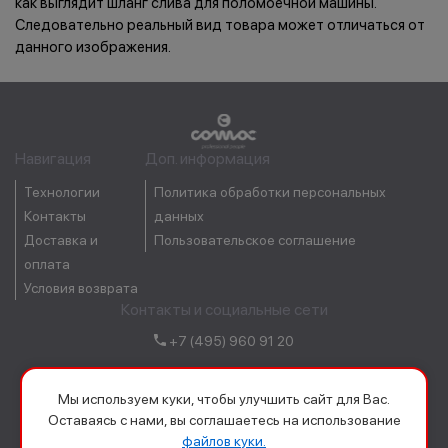
как выглядит шланг слива для поломоечной машины.
Следовательно реальный вид товара может отличаться от
данного изображения.
Навигация
Доп. информация
Технологии
Политика обработки персональных
Контакты
данных
Доставка и
Пользовательское соглашение
оплата
Условия возврата
Контакты и социальные сети
+7 (495) 960 91 20
order@comacrussia.ru
Мы используем куки, чтобы улучшить сайт для Вас.
Оставаясь с нами, вы соглашаетесь на использование
файлов куки.