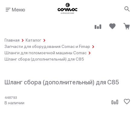
Меню
Главная
Каталог
Запчасти для оборудования Comac и Fimap
Шланги для поломоечной машины Comac
Шланг сбора (дополнительный) для C85
Здания
Промышленность
общественного
назначения
Шланг сбора (дополнительный) для C85
448793
В наличии
Гостинично-
Клининговые
ресторанный
компании
бизнес