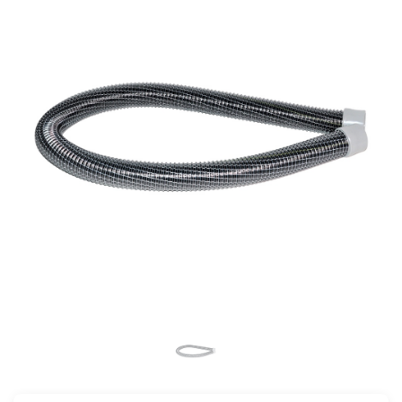
Салоны красоты
Здравоохранение
и спортзалы
Ремесленное
Розничная
производство
торговля
Автомобильная
Крупные
промышленность
розничные сети