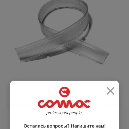
Салоны красоты
Здравоохранение
и спортзалы
Ремесленное
Розничная
производство
торговля
×
Автомобильная
Крупные
промышленность
розничные сети
7 120 ₽
Остались вопросы? Напишите нам!