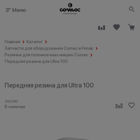
Меню
Главная
Каталог
Запчасти для оборудования Comac и Fimap
Резинки для поломоечных машин Comac
Передняя резина для Ultra 100
Здания
Промышленность
общественного
назначения
Передняя резина для Ultra 100
202290
В наличии
Гостинично-
Клининговые
ресторанный
компании
бизнес