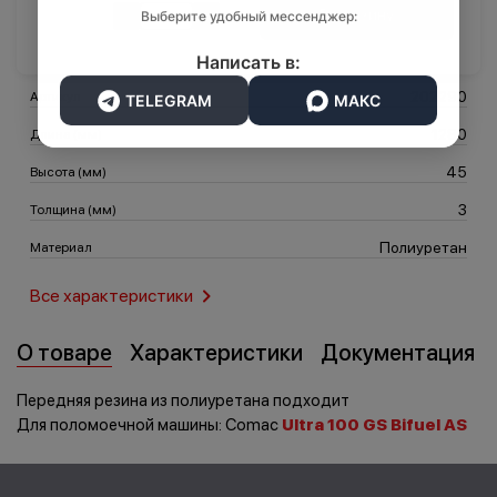
Выберите удобный мессенджер:
В корзину
Написать в:
Транспорт
Логистика
202290
Артикул
TELEGRAM
МАКС
1280
Длина (мм)
45
Высота (мм)
3
Толщина (мм)
Полиуретан
Материал
Все характеристики
О товаре
Характеристики
Документация
Передняя резина из полиуретана подходит
Для поломоечной машины: Comac
Ultra 100 GS Bifuel AS