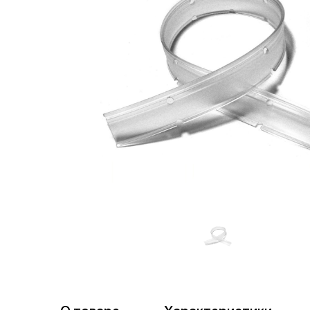
пр
торговля