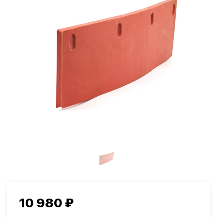
Салоны красоты
Здравоохранение
и спортзалы
Ремесленное
Розничная
производство
торговля
Автомобильная
Крупные
промышленность
розничные сети
10 980 ₽