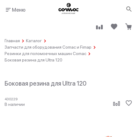
Меню
Главная
Каталог
Запчасти для оборудования Comac и Fimap
Резинки для поломоечных машин Comac
Боковая резина для Ultra 120
Здания
Промышленность
общественного
назначения
Боковая резина для Ultra 120
430229
В наличии
Гостинично-
Клининговые
ресторанный
компании
бизнес