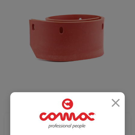
Салоны красоты
Здравоохранение
и спортзалы
Ремесленное
Розничная
производство
торговля
×
Автомобильная
Крупные
промышленность
розничные сети
19 510 ₽